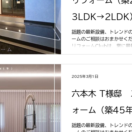
リフォーム（築
3LDK→2LDK
話題の最新設備、トレンドの
ームのご相談はおまかせくださ
リフォームClubは、常に
案しています。 全国規模の
ハウやアイディアを共有、
ーム。...
2025年3月1日
六本木 T様邸
ォーム（築45
話題の最新設備、トレンドの