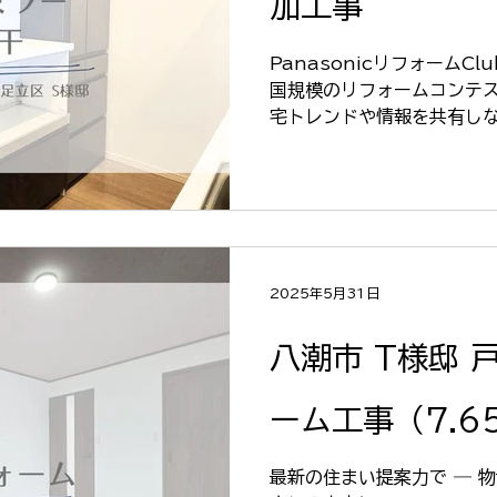
加工事
PanasonicリフォームC
国規模のリフォームコンテ
宅トレンドや情報を共有し
上に取り組んでいます。 今
ンのご購入に合わせて、よ
目指した、い...
2025年5月31日
八潮市 T様邸 
ーム工事（7.6
最新の住まい提案力で ― 