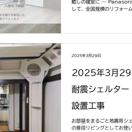
癒しの寝室に ― Panaso
して、全国規模のリフォーム
住宅情報・トレンドを学び
磨いています。...
2025年3月29日
2025年3月2
耐震シェルター
設置工事
お部屋をまるごと地震用シェ
の普段リビングとしてお使