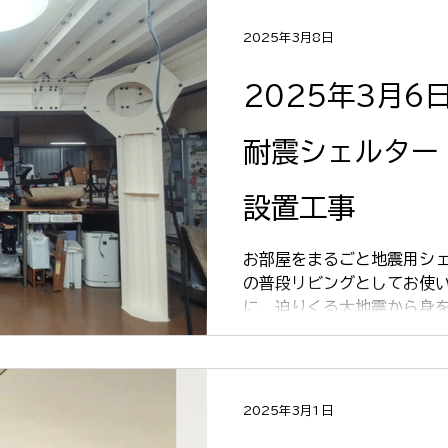
2025年3月8日
2025年3月6
耐震シェルター
設置工事
お部屋をまるごと地震用シェ
の普段リビングとしてお使
に、迫りくる大地震から身
ター「まもルーム」の設置工
部分の施工も行い、二階か
します！ ＜施工前＞...
2025年3月1日