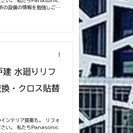
い。 私たちPanasonic
最新の設備の情報を勉強しご提
リフォームコンテストでノウ
お客様の「せっかくのリフォ
りリフ
交換・クロス貼替
インテリア提案も。 リフォ
い。 私たちPanasonic