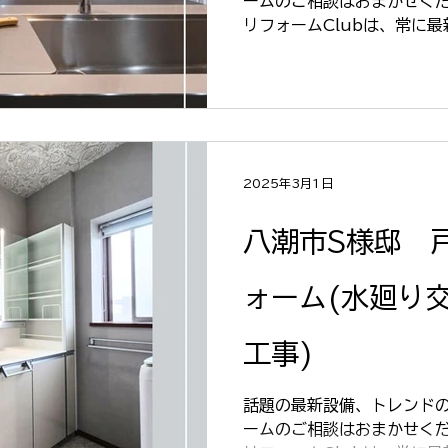
ームのご相談はおまかせくださ
リフォームClubは、常に
案しています。 全国規模の
ハウやアイディアを共有、
ーム。...
2025年3月1日
八潮市S様邸 戸建 水廻
ォーム(水廻り
工事)
話題の最新設備、トレンドの
ームのご相談はおまかせくださ