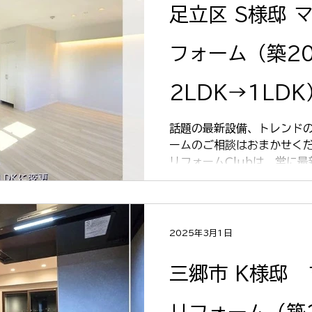
足立区 S様邸 
フォーム（築2
2LDK→1LDK
話題の最新設備、トレンドの
ームのご相談はおまかせくださ
リフォームClubは、常に
案しています。 全国規模の
ハウやアイディアを共有、
ーム。...
2025年3月1日
三郷市 K様邸