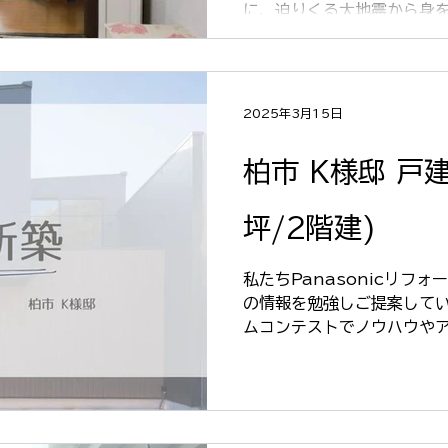
に、迫りくる大地震から身
ター「まもルーム」の設置工
部分の施工も行い、二階か
します！...
2025年3月15日
柏市 K様邸 戸建
坪/2階建)
私たちPanasonicリフォ
の情報を勉強しご提案してい
ムコンテストでノウハウや
ムだけではなく 新築にもと
業からの大工としてのノウハ