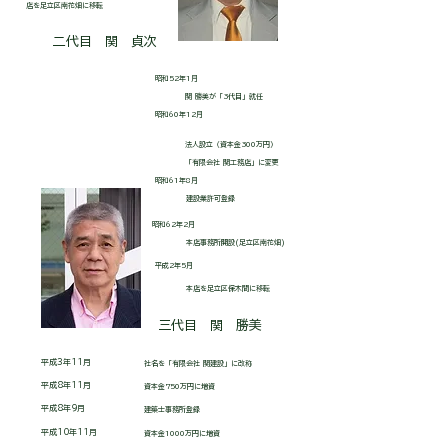
店を足立区南花畑に移転
二代目 関 貞次
昭和52年1月
関 勝美が「3代目」就任
昭和60年12月
法人設立（資本金300万円）
「有限会社 関工務店」に変更
昭和61年8月
建設業許可登録
昭和62年2月
本店事務所開設(足立区南花畑)
平成2年5月
本店を足立区保木間に移転
三代目 関 勝美
平成3年11月
社名を「有限会社 関建設」に改称
平成8年11月
資本金750万円に増資
平成8年9月
建築士事務所登録
平成10年11月
資本金1000万円に増資