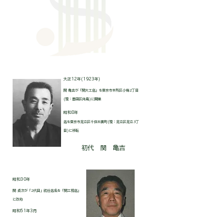
大正12年(1923年)
関 亀吉が「関大工店」を東京市本所区小梅2丁目
(現：墨田区向島)に開業
昭和8年
店を東京市足立区千住末廣町(現：足立区足立3丁
目)に移転
初代 関
亀吉
昭和30年
関 貞次が「2代目」就任店名を「関工務店」
に改称
昭和51年3月