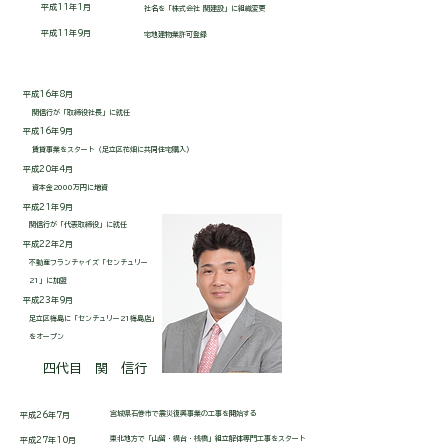
平成11年1月
社名を「株式会社 関建設」に組織変更
平成11年9月
宅地建物業許可登録
平成16年8月
関信行が「取締役社長」に就任
平成16年9月
賃貸事業をスタート（足立区花畑に共同住宅購入）
平成20年4月
資本金2000万円に増資
平成21年9月
関信行が「代表取締役」に就任
平成22年2月
不動産フランチャイズ「センチュリー
21」に加盟
平成23年9月
足立区梅島に「センチュリー21梅島店」
をオープン
四代目 関 信行
宮城県石巻市で震災復興事業の工事を開始する
平成26年7月
東北地方で「山留・構台・桟橋」組立解体専門工事をスタート
平成27年10月