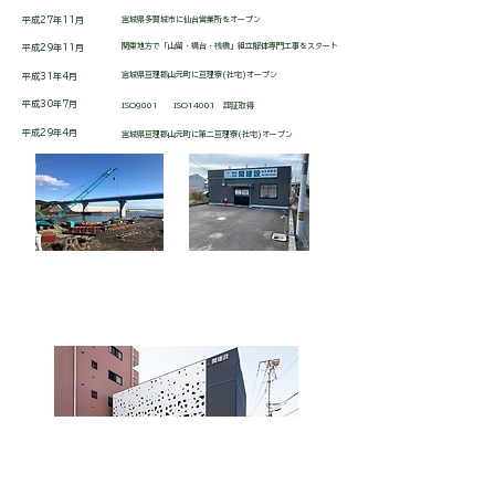
平成27年11月
宮城県多賀城市に仙台営業所をオープン
関東地方で「山留・構台・桟橋」組立解体専門工事をスタート
平成29年11月
宮城県亘理郡山元町に亘理寮(社宅)オープン
平成31年4月
平成30年7月
ISO9001 ISO14001 認証取得
平成29年4月
宮城県亘理郡山元町に第二亘理寮(社宅)オープン