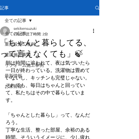
記事
全ての記事
sekikensuzuki
全ての記事
2月2日
読了時間: 2分
「ちゃんと暮らしてる、
重架設施工事例
って言えなくても」🍃
建築施工事例
朝は時間に追われて、夜は気づいたら
リフォーム施工事例
一日が終わっている。洗濯物は畳めて
最新情報
いないし、キッチンも完璧じゃない。
それでも、毎日はちゃんと回ってい
お家情報
て、私たちはその中で暮らしていま
す。
「ちゃんとした暮らし」って、なんだ
ろう。
丁寧な生活、整った部屋、余裕のある
時間。そういうイメージに、少し疲れ