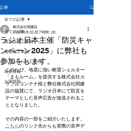
記事
全ての記事
株式会社関建設
全ての記事
2025年8月2日
読了時間: 2分
ラジオ日本主催「防災キャ
重架設施工事例
ンペーン2025」に弊社も
建築施工事例
参加をします。
リフォーム施工事例
このたび、地震に強い耐震シェルター
最新情報
「まもルーム」を提供する株式会社カ
お家情報
ラフルコンテナ様と弊社株式会社関建
設の協賛にて、ラジオ日本にて防災を
テーマとした音声広告が放送されるこ
ととなりました。
その内容の一部をご紹介いたします。
こちら
のリンク先からも実際の音声デ