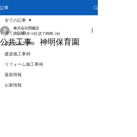
記事
全ての記事
株式会社関建設
全ての記事
2021年3月14日
読了時間: 0分
公共工事 神明保育園
重架設施工事例
建築施工事例
リフォーム施工事例
最新情報
お家情報