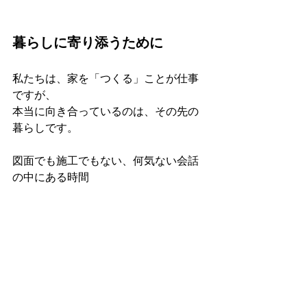
暮らしに寄り添うために
私たちは、家を「つくる」ことが仕事
ですが、
本当に向き合っているのは、その先の
暮らしです。
図面でも施工でもない、何気ない会話
の中にある時間
その積み重ねが、安心して長く暮らせ
る住まいにつながっていくと信じてい
ます。
お家
お知らせ
引っ越し
年末年始
引越し時期
掃除
汚れ