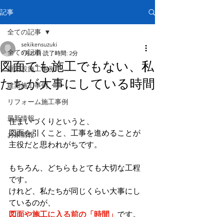
記事
全ての記事
sekikensuzuki
全ての記事
1月20日
読了時間: 2分
図面でも施工でもない、私
重架設施工事例
たちが大事にしている時間
建築施工事例
リフォーム施工事例
最新情報
住まいづくりというと、
図面を引くこと、工事を進めることが
お家情報
主役だと思われがちです。
もちろん、どちらもとても大切な工程
です。
けれど、私たちが同じくらい大事にし
ているのが、
図面や施工に入る前の「時間」
です。