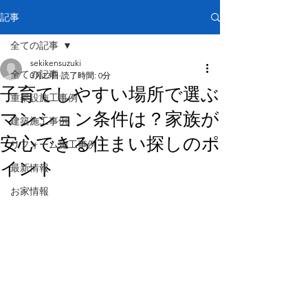
記事
全ての記事
sekikensuzuki
全ての記事
3月23日
読了時間: 0分
子育てしやすい場所で選ぶ
重架設施工事例
マンション条件は？家族が
建築施工事例
安心できる住まい探しのポ
リフォーム施工事例
イント
最新情報
お家情報