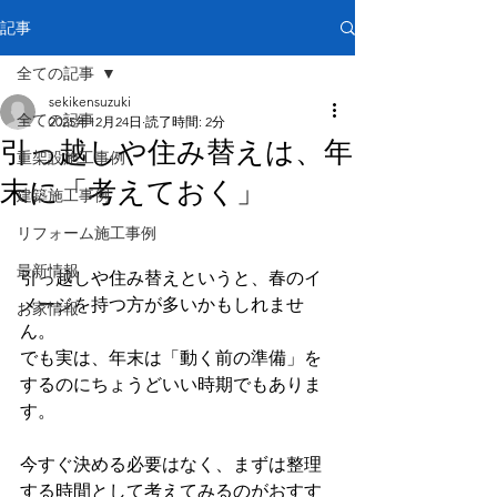
記事
全ての記事
sekikensuzuki
全ての記事
2025年12月24日
読了時間: 2分
引っ越しや住み替えは、年
重架設施工事例
末に「考えておく」
建築施工事例
リフォーム施工事例
最新情報
引っ越しや住み替えというと、春のイ
メージを持つ方が多いかもしれませ
お家情報
ん。
でも実は、年末は「動く前の準備」を
するのにちょうどいい時期でもありま
す。
今すぐ決める必要はなく、まずは整理
する時間として考えてみるのがおすす