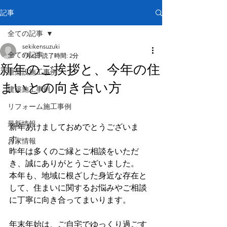
記事
全ての記事
sekikensuzuki
全ての記事
1月6日
読了時間: 2分
新年のご挨拶と、今年の住
重架設施工事例
まいとの向き合い方
建築施工事例
リフォーム施工事例
最新情報
新年あけましておめでとうございま
す。
お家情報
昨年は多くのご縁とご相談をいただ
き、誠にありがとうございました。
本年も、地域に根ざした身近な存在と
して、住まいに関するお悩みやご相談
に丁寧に向き合ってまいります。
年末年始は、ご自宅でゆっくり過ごす