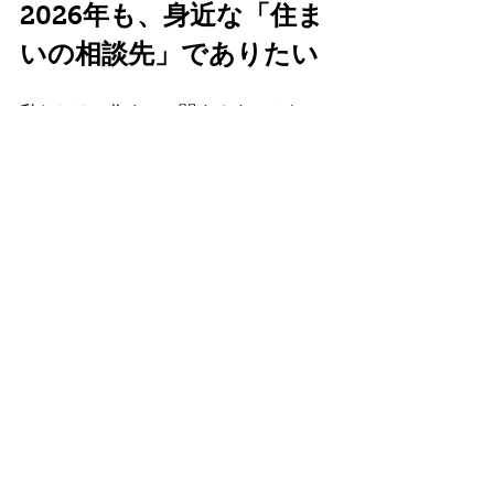
2026年も、身近な「住ま
いの相談先」でありたい
私たちは、住まいに関するすべてを一
度に解決する存在ではありません。
ですが、「まず相談できる場所」とし
て、「困ったときに思い出してもらえ
る存在」として、今年も皆さまの暮ら
しに寄り添っていけたらと考えていま
す。
本年もどうぞよろしくお願いいたしま
す。