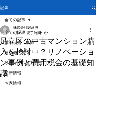
記事
全ての記事
株式会社関建設
全ての記事
5月19日
読了時間: 0分
足立区の中古マンション購
重架設施工事例
入を検討中？リノベーショ
建築施工事例
ン事例と費用税金の基礎知
リフォーム施工事例
識
最新情報
お家情報