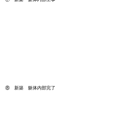
⑧　新築　躯体内部完了