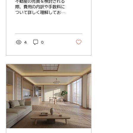
不動産の売買を検討される
際、費用の内訳や手数料に
ついて詳しく理解しておく
ことは非常に重要です。特
に足立区やその周辺で住ま
いを探している方やリフォ
ームを考えている方にとっ
て、費用の透明性は安心し
4
0
て取引を進めるための大切
なポイントとなります。こ
の記事では、不動産売買に
かかる費用の種類や具体的
な手数料の計算方法、注意
すべき点について丁寧に解
説いたします。 不動産売
買の費用の基本構造 不動
産売買にかかる費用は多岐
にわたりますが、大きく分
けると「売買価格に対する
手数料」「税金」「その他
諸費用」の3つに分類され
ます。まずはそれぞれの費
用の概要を把握しましょ
う。 仲介手数料 不動産会