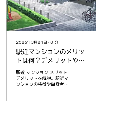
2026年3月24日
∙
0
分
駅近マンションのメリッ
トは何？デメリットや選
び方も詳しく解説
駅近 マンション メリット
デメリットを解説。駅近マ
ンションの特徴や単身者向
けの利便性、安心面、資産
価値に加え、コストや騒音
などのデメリットも具体的
に説明します。選び方のポ
イントもまとめてありま
1
0
す。