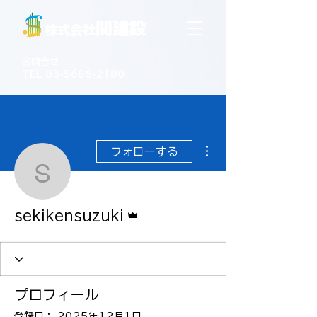
関建設
株式会社
お問合せ
TEL 03-5686-2100
その他
フォローする
sekikensuzuki
管理者
sekikensuzuki
プロフィール
登録日： 2025年12月1日