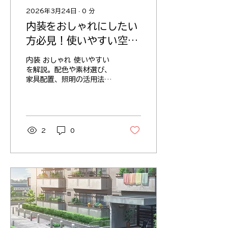
社に支払う報酬で、売買価
2026年3月24日
∙
0
分
格に応じて計算されます。
内装をおしゃれにしたい
法律で上限が定められてお
り、通常は売買価格の3%
方必見！使いやすい空間
＋6万円（税別）が上限で
づくりの工夫をご紹介
す。 登録免許税や不動産
内装 おしゃれ 使いやすい
取得税 登記にかかる税金
を解説。配色や素材選び、
や、不動産を取得した際に
家具配置、照明の活用法、
課される税金です。これら
最新トレンドまで具体例を
は売買後に発生し、金額は
交えて紹介し、実用性とデ
物件の評価額や地域によっ
ザイン性を両立するポイン
て異なります。 その他の
トをまとめます。
費用 司法書士への報酬、
2
0
ローンの事務手数料、火災
保険料などが含まれます。
これらは契約内容や利用す
るサービス...